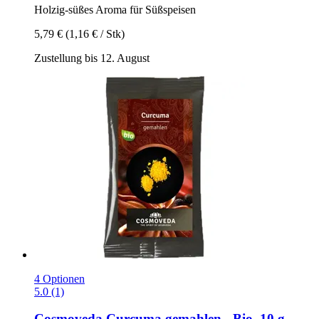
Holzig-​süßes Aroma für Süßspeisen
5,79 €
(1,16 € / Stk)
Zustellung bis 12. August
4 Optionen
5.0 (1)
Cosmoveda
Curcuma gemahlen -​ Bio, 10 g