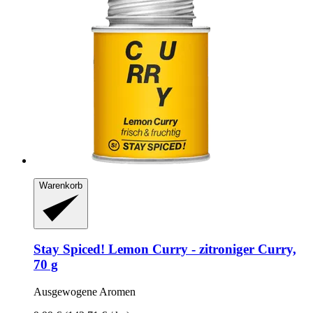
Warenkorb
Stay Spiced!
Lemon Curry -​ zitroniger Curry,
70 g
Ausgewogene Aromen