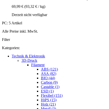
69,99 €
(93,32 € / kg)
Derzeit nicht verfügbar
PC: 5 Artikel
Alle Preise inkl. MwSt.
Filter
Kategorien:
Technik & Elektronik
3D-Druck
Filament
ABS (121)
ASA (82)
BIO (44)
Carbon (9)
Castable (1)
ESD (1)
Flexibel (151)
HiPS (15)
Holz (21)
Metall (3)