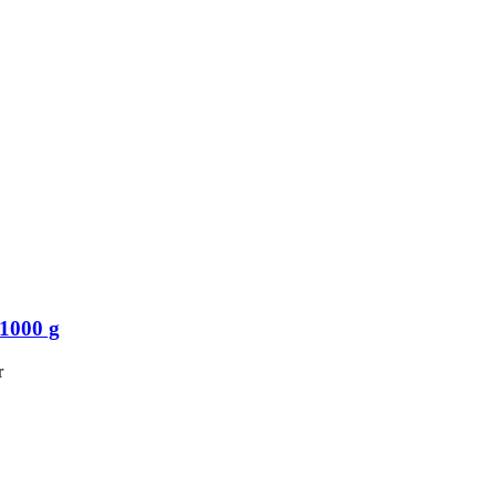
 1000 g
r