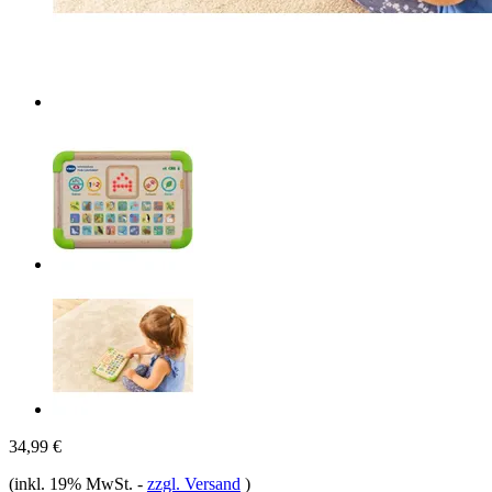
34,99 €
(inkl. 19% MwSt.
-
zzgl. Versand
)