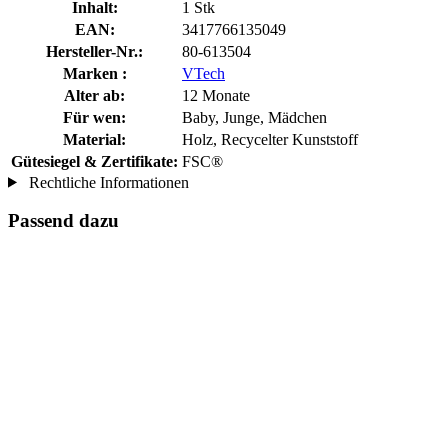
Inhalt:
1 Stk
EAN:
3417766135049
Hersteller-Nr.:
80-613504
Marken :
VTech
Alter ab:
12 Monate
Für wen:
Baby, Junge, Mädchen
Material:
Holz, Recycelter Kunststoff
Gütesiegel & Zertifikate:
FSC®
Rechtliche Informationen
Passend dazu