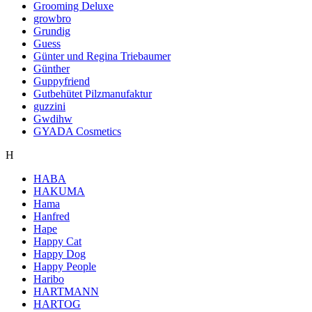
Grooming Deluxe
growbro
Grundig
Guess
Günter und Regina Triebaumer
Günther
Guppyfriend
Gutbehütet Pilzmanufaktur
guzzini
Gwdihw
GYADA Cosmetics
H
HABA
HAKUMA
Hama
Hanfred
Hape
Happy Cat
Happy Dog
Happy People
Haribo
HARTMANN
HARTOG