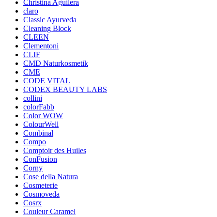
Christina Aguilera
claro
Classic Ayurveda
Cleaning Block
CLEEN
Clementoni
CLIF
CMD Naturkosmetik
CME
CODE VITAL
CODEX BEAUTY LABS
collini
colorFabb
Color WOW
ColourWell
Combinal
Compo
Comptoir des Huiles
ConFusion
Corny
Cose della Natura
Cosmeterie
Cosmoveda
Cosrx
Couleur Caramel