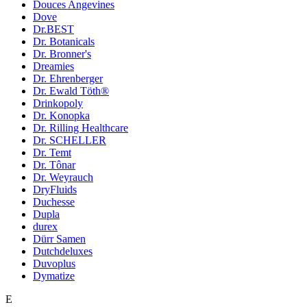
Douces Angevines
Dove
Dr.BEST
Dr. Botanicals
Dr. Bronner's
Dreamies
Dr. Ehrenberger
Dr. Ewald Töth®
Drinkopoly
Dr. Konopka
Dr. Rilling Healthcare
Dr. SCHELLER
Dr. Temt
Dr. Tônar
Dr. Weyrauch
DryFluids
Duchesse
Dupla
durex
Dürr Samen
Dutchdeluxes
Duvoplus
Dymatize
E