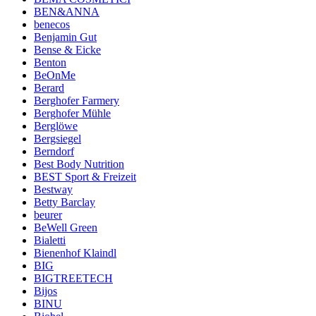
BEN&ANNA
benecos
Benjamin Gut
Bense & Eicke
Benton
BeOnMe
Berard
Berghofer Farmery
Berghofer Mühle
Berglöwe
Bergsiegel
Berndorf
Best Body Nutrition
BEST Sport & Freizeit
Bestway
Betty Barclay
beurer
BeWell Green
Bialetti
Bienenhof Klaindl
BIG
BIGTREETECH
Bijos
BINU