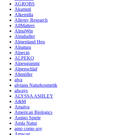
AGROBS
Akamuti
Alkemilla
Allergy Research
AllMatters
AlmaWin
Almdudler
Almenland Heu
Alnatura
Alpecin
ALPEKO
Alpengummi
Alpenschlaf
Altmüller
alva
alviana Naturkosmetik
always
ALYSSA ASHLEY
A&M
Amaiva
American Biologics
Amigo Spiele
Amla Natur
amo como soy
Amscan