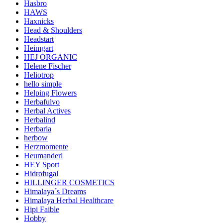
Hasbro
HAWS
Haxnicks
Head & Shoulders
Headstart
Heimgart
HEJ ORGANIC
Helene Fischer
Heliotrop
hello simple
Helping Flowers
Herbafulvo
Herbal Actives
Herbalind
Herbaria
herbow
Herzmomente
Heumanderl
HEY Sport
Hidrofugal
HILLINGER COSMETICS
Himalaya´s Dreams
Himalaya Herbal Healthcare
Hipi Faible
Hobby