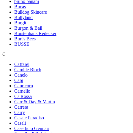
bruno banani
Bucas
Bulldog Skincare
Bullyland
Burgit
Burgon & Ball
Bürstenhaus Redecker
Burt's Bees
BUSSE
C
Caffarel
Camille Bloch
Canelo
Capi
Capricorn
Carnello
Ca'Rossa
Carr & Day & Martin
Carrera
Carry
Casale Paradiso
Casali
Caseificio Gennari