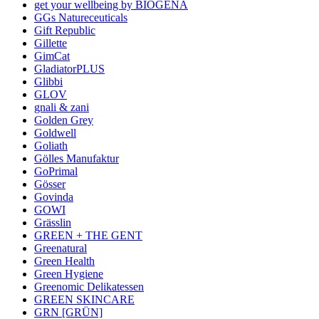
get your wellbeing by BIOGENA
GGs Natureceuticals
Gift Republic
Gillette
GimCat
GladiatorPLUS
Glibbi
GLOV
gnali & zani
Golden Grey
Goldwell
Goliath
Gölles Manufaktur
GoPrimal
Gösser
Govinda
GOWI
Grässlin
GREEN + THE GENT
Greenatural
Green Health
Green Hygiene
Greenomic Delikatessen
GREEN SKINCARE
GRN [GRÜN]