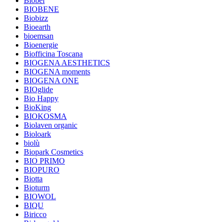
Biobel
BIOBENE
Biobizz
Bioearth
bioemsan
Bioenergie
Biofficina Toscana
BIOGENA AESTHETICS
BIOGENA moments
BIOGENA ONE
BIOglide
Bio Happy
BioKing
BIOKOSMA
Biolaven organic
Bioloark
biolù
Biopark Cosmetics
BIO PRIMO
BIOPURO
Biotta
Bioturm
BIOWOL
BIQU
Biricco