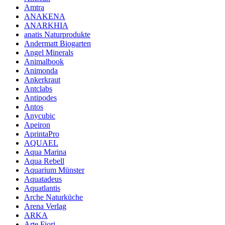
Amtra
ANAKENA
ANARKHIA
anatis Naturprodukte
Andermatt Biogarten
Angel Minerals
Animalbook
Animonda
Ankerkraut
Antclabs
Antipodes
Antos
Anycubic
Apeiron
AprintaPro
AQUAEL
Aqua Marina
Aqua Rebell
Aquarium Münster
Aquatadeus
Aquatlantis
Arche Naturküche
Arena Verlag
ARKA
Arte Fiori