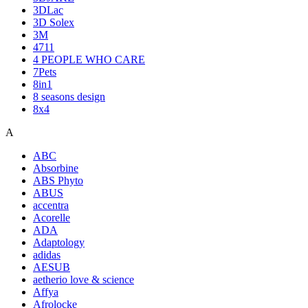
3DLac
3D Solex
3M
4711
4 PEOPLE WHO CARE
7Pets
8in1
8 seasons design
8x4
A
ABC
Absorbine
ABS Phyto
ABUS
accentra
Acorelle
ADA
Adaptology
adidas
AESUB
aetherio love & science
Affya
Afrolocke