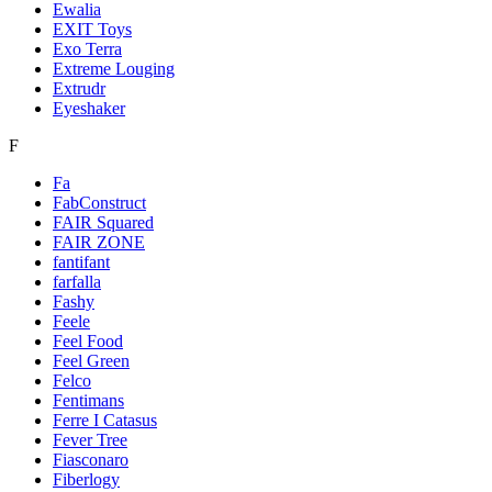
Ewalia
EXIT Toys
Exo Terra
Extreme Louging
Extrudr
Eyeshaker
F
Fa
FabConstruct
FAIR Squared
FAIR ZONE
fantifant
farfalla
Fashy
Feele
Feel Food
Feel Green
Felco
Fentimans
Ferre I Catasus
Fever Tree
Fiasconaro
Fiberlogy