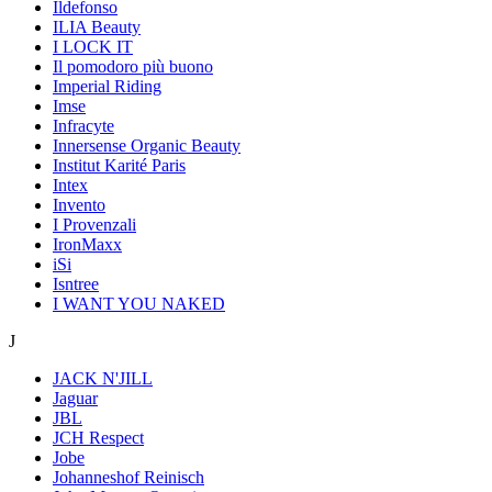
Ildefonso
ILIA Beauty
I LOCK IT
Il pomodoro più buono
Imperial Riding
Imse
Infracyte
Innersense Organic Beauty
Institut Karité Paris
Intex
Invento
I Provenzali
IronMaxx
iSi
Isntree
I WANT YOU NAKED
J
JACK N'JILL
Jaguar
JBL
JCH Respect
Jobe
Johanneshof Reinisch