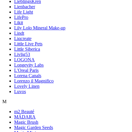
LieblingsKren
Lienbacher
Life Light
LifePro
Likit
Lily Lolo Mineral Make-up
Lindt
Liqcreate
Little Live Pets
Little Siberica
Livlig53
LOGONA
Longevity Labs
L'Oreal Paris
Lorena Canals
Lorenzo il Magnifico
Lovely Linen
Luvos
M
m2 Beauté
MÁDARA
Magic Brush
Magic Garden Seeds