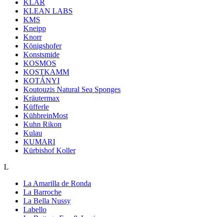
KLAR
KLEAN LABS
KMS
Kneipp
Knorr
Königshofer
Konstsmide
KOSMOS
KOSTKAMM
KOTÁNYI
Koutouzis Natural Sea Sponges
Kräutermax
Küfferle
KühbreinMost
Kuhn Rikon
Kulau
KUMARI
Kürbishof Koller
L
La Amarilla de Ronda
La Barroche
La Bella Nussy
Labello