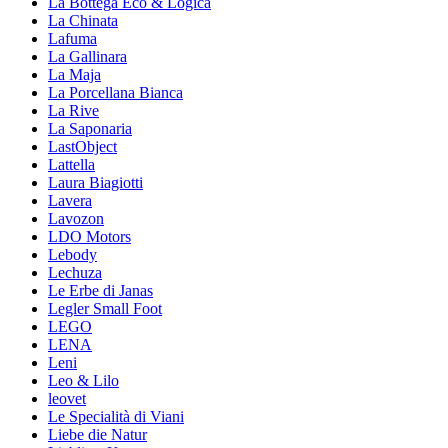
La Bottega Eco & Logica
La Chinata
Lafuma
La Gallinara
La Maja
La Porcellana Bianca
La Rive
La Saponaria
LastObject
Lattella
Laura Biagiotti
Lavera
Lavozon
LDO Motors
Lebody
Lechuza
Le Erbe di Janas
Legler Small Foot
LEGO
LENA
Leni
Leo & Lilo
leovet
Le Specialità di Viani
Liebe die Natur