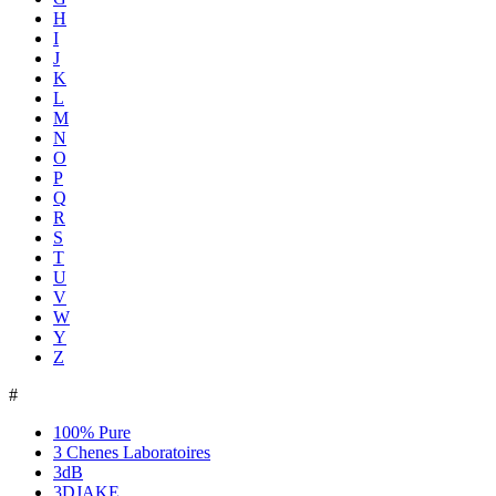
H
I
J
K
L
M
N
O
P
Q
R
S
T
U
V
W
Y
Z
#
100% Pure
3 Chenes Laboratoires
3dB
3DJAKE