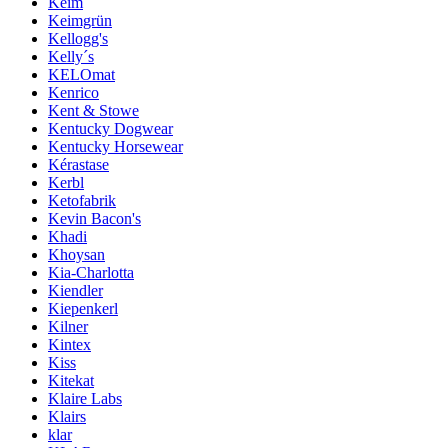
Keim
Keimgrün
Kellogg's
Kelly´s
KELOmat
Kenrico
Kent & Stowe
Kentucky Dogwear
Kentucky Horsewear
Kérastase
Kerbl
Ketofabrik
Kevin Bacon's
Khadi
Khoysan
Kia-Charlotta
Kiendler
Kiepenkerl
Kilner
Kintex
Kiss
Kitekat
Klaire Labs
Klairs
klar