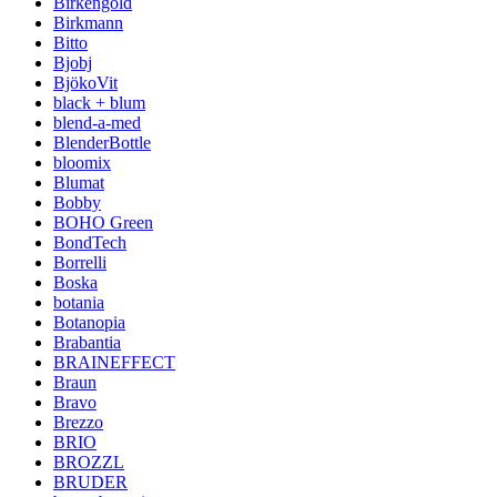
Birkengold
Birkmann
Bitto
Bjobj
BjökoVit
black + blum
blend-a-med
BlenderBottle
bloomix
Blumat
Bobby
BOHO Green
BondTech
Borrelli
Boska
botania
Botanopia
Brabantia
BRAINEFFECT
Braun
Bravo
Brezzo
BRIO
BROZZL
BRUDER