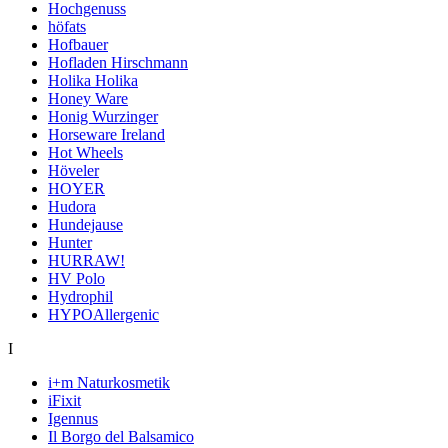
Hochgenuss
höfats
Hofbauer
Hofladen Hirschmann
Holika Holika
Honey Ware
Honig Wurzinger
Horseware Ireland
Hot Wheels
Höveler
HOYER
Hudora
Hundejause
Hunter
HURRAW!
HV Polo
Hydrophil
HYPOAllergenic
I
i+m Naturkosmetik
iFixit
Igennus
Il Borgo del Balsamico