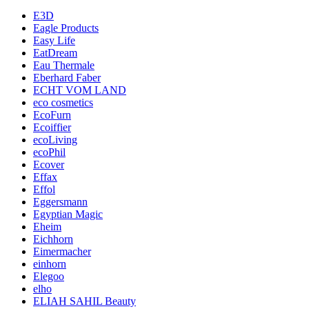
E3D
Eagle Products
Easy Life
EatDream
Eau Thermale
Eberhard Faber
ECHT VOM LAND
eco cosmetics
EcoFurn
Ecoiffier
ecoLiving
ecoPhil
Ecover
Effax
Effol
Eggersmann
Egyptian Magic
Eheim
Eichhorn
Eimermacher
einhorn
Elegoo
elho
ELIAH SAHIL Beauty