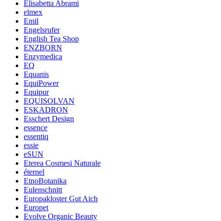
Elisabetta Abrami
elmex
Emil
Engelsrufer
English Tea Shop
ENZBORN
Enzymedica
EQ
Equanis
EquiPower
Equipur
EQUISOLVAN
ESKADRON
Esschert Design
essence
essentiq
essie
eSUN
Eterea Cosmesi Naturale
éternel
EtnoBotanika
Eulenschnitt
Europakloster Gut Aich
Europet
Evolve Organic Beauty