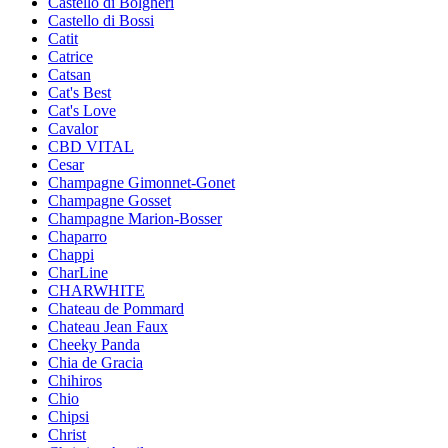
Castello di Bolgheri
Castello di Bossi
Catit
Catrice
Catsan
Cat's Best
Cat's Love
Cavalor
CBD VITAL
Cesar
Champagne Gimonnet-Gonet
Champagne Gosset
Champagne Marion-Bosser
Chaparro
Chappi
CharLine
CHARWHITE
Chateau de Pommard
Chateau Jean Faux
Cheeky Panda
Chia de Gracia
Chihiros
Chio
Chipsi
Christ