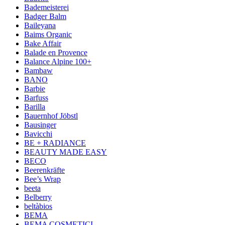
Bademeisterei
Badger Balm
Baileyana
Baims Organic
Bake Affair
Balade en Provence
Balance Alpine 100+
Bambaw
BANO
Barbie
Barfuss
Barilla
Bauernhof Jöbstl
Bausinger
Bavicchi
BE + RADIANCE
BEAUTY MADE EASY
BECO
Beerenkräfte
Bee’s Wrap
beeta
Belberry
beltàbios
BEMA
BEMA COSMETICI