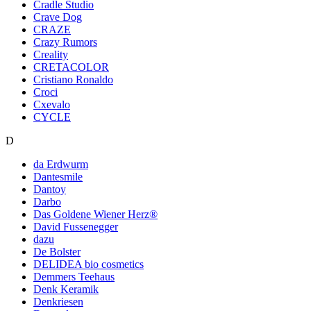
Cradle Studio
Crave Dog
CRAZE
Crazy Rumors
Creality
CRETACOLOR
Cristiano Ronaldo
Croci
Cxevalo
CYCLE
D
da Erdwurm
Dantesmile
Dantoy
Darbo
Das Goldene Wiener Herz®
David Fussenegger
dazu
De Bolster
DELIDEA bio cosmetics
Demmers Teehaus
Denk Keramik
Denkriesen