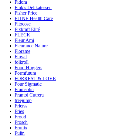
Fidora
Fink's Delikatessen
Fisher Price
FITNE Health Care
Fitocose
Fixkraft Elité
FLECK
Fleur Ami
Fleurance Nature
Florame
Fluval
folkroll
Food Huggers
Formfutura
FORREST & LOVE
Four Sigmatic
Framsohn
Frantoi Cutrera
freejump
Frierss
Fries
Frood
Frosch
Frunix
Fulin