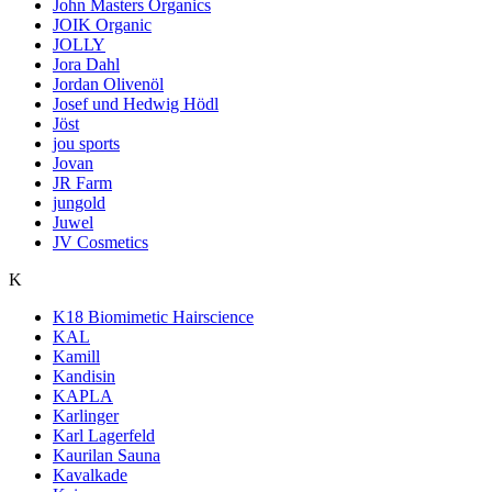
John Masters Organics
JOIK Organic
JOLLY
Jora Dahl
Jordan Olivenöl
Josef und Hedwig Hödl
Jöst
jou sports
Jovan
JR Farm
jungold
Juwel
JV Cosmetics
K
K18 Biomimetic Hairscience
KAL
Kamill
Kandisin
KAPLA
Karlinger
Karl Lagerfeld
Kaurilan Sauna
Kavalkade