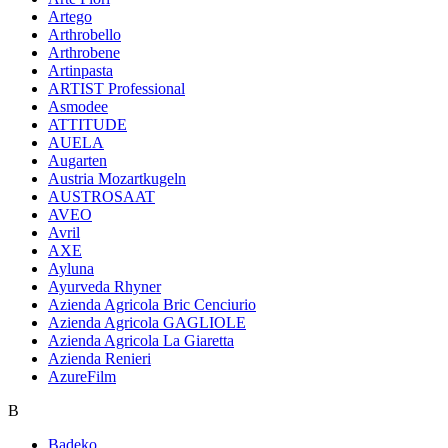
Artego
Arthrobello
Arthrobene
Artinpasta
ARTIST Professional
Asmodee
ATTITUDE
AUELA
Augarten
Austria Mozartkugeln
AUSTROSAAT
AVEO
Avril
AXE
Ayluna
Ayurveda Rhyner
Azienda Agricola Bric Cenciurio
Azienda Agricola GAGLIOLE
Azienda Agricola La Giaretta
Azienda Renieri
AzureFilm
B
Badeko