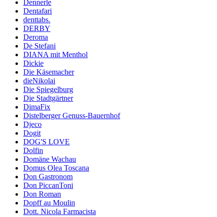
Dennerle
Dentafari
denttabs.
DERBY
Deroma
De Stefani
DIANA mit Menthol
Dickie
Die Käsemacher
dieNikolai
Die Spiegelburg
Die Stadtgärtner
DimaFix
Distelberger Genuss-Bauernhof
Djeco
Dogit
DOG'S LOVE
Dolfin
Domäne Wachau
Domus Olea Toscana
Don Gastronom
Don PiccanToni
Don Roman
Dopff au Moulin
Dott. Nicola Farmacista