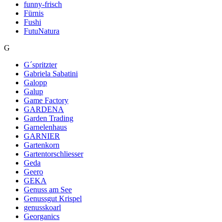
funny-frisch
Fürnis
Fushi
FutuNatura
G
G´spritzter
Gabriela Sabatini
Galopp
Galup
Game Factory
GARDENA
Garden Trading
Garnelenhaus
GARNIER
Gartenkorn
Gartentorschliesser
Geda
Geero
GEKA
Genuss am See
Genussgut Krispel
genusskoarl
Georganics